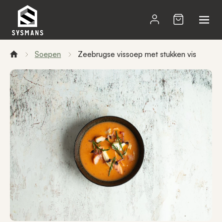
Soepen
Zeebrugse vissoep met stukken vis