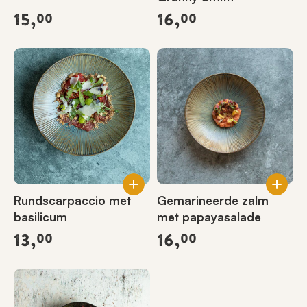
15,
16,
00
00
Rundscarpaccio met
Gemarineerde zalm
basilicum
met papayasalade
13,
16,
00
00